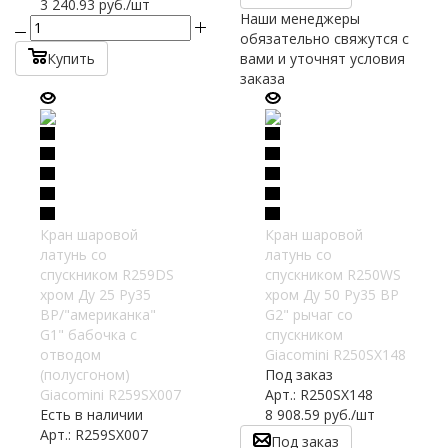
3 240.93
руб.
/шт
Наши менеджеры
обязательно свяжутся с
Купить
вами и уточнят условия
заказа
Кран шаровой
Кран шаровой
латунь со
латунь со
спускником R259DS
спускником R250WS
хром Ду 25 Ру35
хром Ду 50 Ру35 ВР
ВР/"американка"
G2" рычаг со
G1" бабочка с
спускником
отводом
Giacomini R250SX148
(полусгоном)
Под заказ
Giacomini R259SX007
Арт.: R250SX148
Есть в наличии
8 908.59
руб.
/шт
Арт.: R259SX007
Под заказ