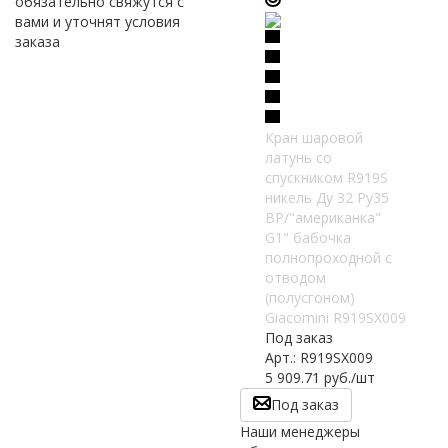
обязательно свяжутся с
вами и уточнят условия
заказа
Кран шаровой
латунь со
спускником R919S
никель Ду 32 Ру35
ВР/"американка"
G1" бабочка
полнопроходной с
отводом
(полусгоном)
Giacomini R919SX009
Под заказ
Арт.: R919SX009
5 909.71
руб.
/шт
Под заказ
Наши менеджеры