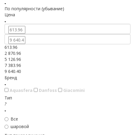
По популярности (убывание)
Цена
613.96
2 870.96
5 126.96
7 383.96
9 640.40
Бренд
Aquasfera
Danfoss
Giacomini
Тип
?
Все
шаровой