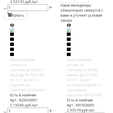
3 537.35
руб.
/шт
Наши менеджеры
обязательно свяжутся с
Купить
вами и уточнят условия
заказа
Кран шаровой
Кран шаровой
латунь со
латунь со
спускником R250DS
спускником R910S
хром Ду 40 Ру35 ВР
никель Ду 25 Ру35
G1 1/2" рычаг со
ВР G1" рычаг
спускником
полнопроходной со
Giacomini R250SX007
спускником
Есть в наличии
Giacomini R910SX005
Арт.: R250SX007
Есть в наличии
5 150.85
руб.
/шт
Арт.: R910SX005
2 933.74
руб.
/шт