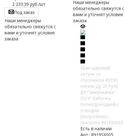
Наши менеджеры
2 233.39
руб.
/шт
обязательно свяжутся с
Под заказ
вами и уточнят условия
Наши менеджеры
заказа
обязательно свяжутся с
вами и уточнят условия
заказа
Кран шаровой
латунь со
спускником R919S
никель Ду 20 Ру42
ВР/"американка"
G3/4" бабочка
полнопроходной с
отводом
(полусгоном)
Giacomini R919SX005
Есть в наличии
Арт.: R919SX005