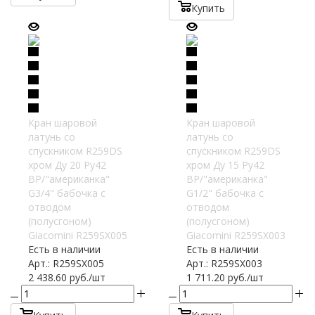
Купить
Кран шаровой
Кран шаровой
латунь со
латунь со
спускником R259DS
спускником R259DS
хром Ду 20 Ру42
хром Ду 15 Ру42
ВР/"американка"
ВР/"американка"
G3/4" бабочка с
G1/2" бабочка с
отводом
отводом
(полусгоном)
(полусгоном)
Giacomini R259SX005
Giacomini R259SX003
Есть в наличии
Есть в наличии
Арт.: R259SX005
Арт.: R259SX003
2 438.60
руб.
/шт
1 711.20
руб.
/шт