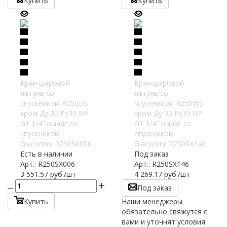
Купить
Купить
Кран шаровой
Кран шаровой
латунь со
латунь со
спускником R250DS
спускником R250WS
хром Ду 32 Ру35 ВР
хром Ду 32 Ру35 ВР
G1 1/4" рычаг со
G1 1/4" рычаг со
спускником
спускником
Giacomini R250SX006
Giacomini R250SX146
Есть в наличии
Под заказ
Арт.: R250SX006
Арт.: R250SX146
3 551.57
руб.
/шт
4 269.17
руб.
/шт
Под заказ
Купить
Наши менеджеры
обязательно свяжутся с
вами и уточнят условия