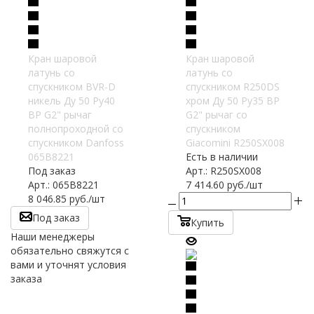
Кран шаровой
Кран шаровой
латунь со
латунь со
спускником BVR-D
спускником R250DS
никель Ду 50 Ру40
хром Ду 50 Ру35 ВР
ВР G2" рычаг
G2" рычаг со
полнопроходной со
спускником
спускником Danfoss
Giacomini R250SX008
065B8221
Есть в наличии
Под заказ
Арт.: R250SX008
Арт.: 065B8221
7 414.60
руб.
/шт
8 046.85
руб.
/шт
Под заказ
Купить
Наши менеджеры
обязательно свяжутся с
вами и уточнят условия
заказа