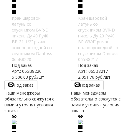
Кран шаровой
Кран шаровой
латунь со
латунь со
спускником BVR-D
спускником BVR-D
никель Ду 40 Ру40
никель Ду 20 Ру40
ВР G1 1/2" рычаг
ВР G3/4" рычаг
полнопроходной со
полнопроходной со
спускником Danfoss
спускником Danfoss
065B8220
065B8217
Под заказ
Под заказ
Арт.: 065B8220
Арт.: 065B8217
5 506.63
руб.
/шт
2 051.76
руб.
/шт
Под заказ
Под заказ
Наши менеджеры
Наши менеджеры
обязательно свяжутся с
обязательно свяжутся с
вами и уточнят условия
вами и уточнят условия
заказа
заказа