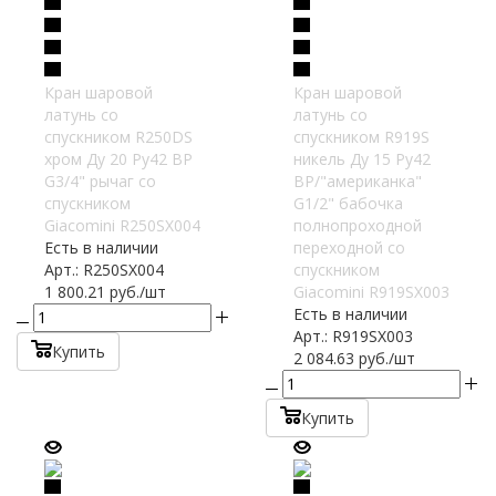
Кран шаровой
Кран шаровой
латунь со
латунь со
спускником R250DS
спускником R919S
хром Ду 20 Ру42 ВР
никель Ду 15 Ру42
G3/4" рычаг со
ВР/"американка"
спускником
G1/2" бабочка
Giacomini R250SX004
полнопроходной
Есть в наличии
переходной со
Арт.: R250SX004
спускником
1 800.21
руб.
/шт
Giacomini R919SX003
Есть в наличии
Арт.: R919SX003
Купить
2 084.63
руб.
/шт
Купить