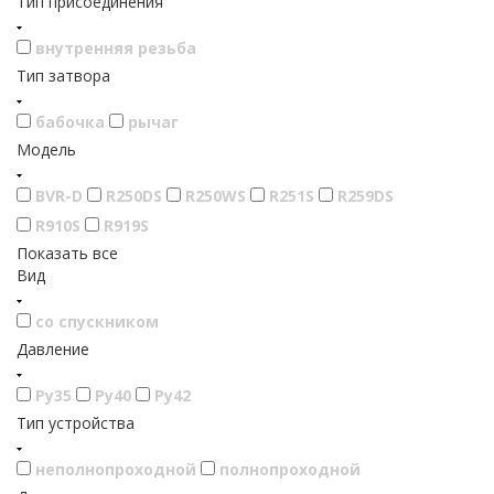
Тип присоединения
внутренняя резьба
Тип затвора
бабочка
рычаг
Модель
BVR-D
R250DS
R250WS
R251S
R259DS
R910S
R919S
Показать все
Вид
со спускником
Давление
Ру35
Ру40
Ру42
Тип устройства
неполнопроходной
полнопроходной