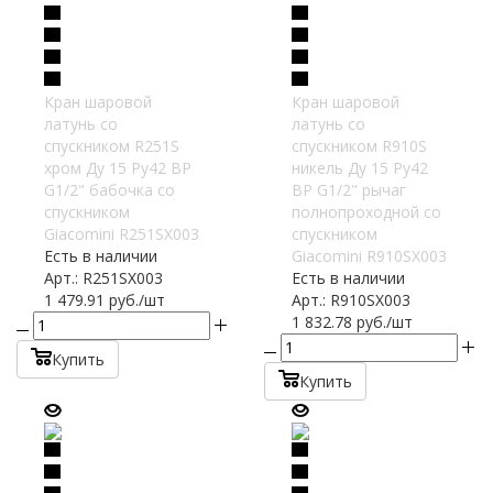
Кран шаровой
Кран шаровой
латунь со
латунь со
спускником R251S
спускником R910S
хром Ду 15 Ру42 ВР
никель Ду 15 Ру42
G1/2" бабочка со
ВР G1/2" рычаг
спускником
полнопроходной со
Giacomini R251SX003
спускником
Есть в наличии
Giacomini R910SX003
Арт.: R251SX003
Есть в наличии
1 479.91
руб.
/шт
Арт.: R910SX003
1 832.78
руб.
/шт
Купить
Купить