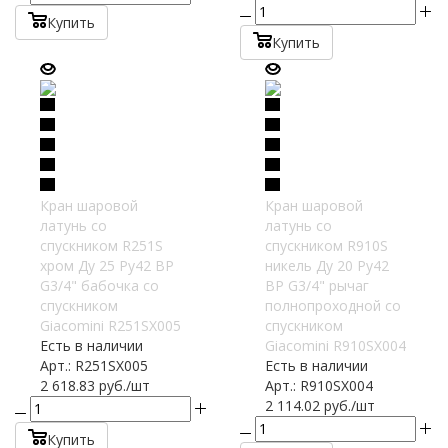
Купить
Купить
Кран шаровой
Кран шаровой
латунь со
латунь со
спускником R251S
спускником R910S
хром Ду 25 Ру42 ВР
никель Ду 20 Ру42
G3/4" бабочка со
ВР G3/4" рычаг
спускником
полнопроходной со
Giacomini R251SX005
спускником
Есть в наличии
Giacomini R910SX004
Арт.: R251SX005
Есть в наличии
2 618.83
руб.
/шт
Арт.: R910SX004
2 114.02
руб.
/шт
Купить