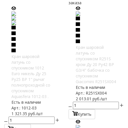
заказа
Кран шаровой
латунь со
Кран шаровой
спускником R251S
латунь со
хром Ду 20 Ру42 ВР
спускником 1012
G3/4" бабочка со
Euro никель Ду 25
спускником
Ру25 ВР 1" рычаг
Giacomini R251SX004
полнопроходной со
Есть в наличии
спускником
Арт.: R251SX004
Aquasfera 1012-03 .
2 013.01
руб.
/шт
Есть в наличии
Арт.: 1012-03
1 321.35
руб.
/шт
Купить