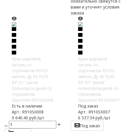
обязательно свяжутся с
вами и уточнят условия
заказа
Кран шаровой
Кран шаровой
латунь со
латунь со
спускником R910S
спускником R910S
никель Ду 50 Ру35
никель Ду 40 Ру35
ВР G1" рычаг
ВР G1" рычаг
полнопроходной со
полнопроходной со
спускником
спускником
Giacomini R910SX008
Giacomini R910SX007
Есть в наличии
Под заказ
Арт.: R910SX008
Арт.: R910SX007
9 640.40
руб.
/шт
6 537.34
руб.
/шт
Под заказ