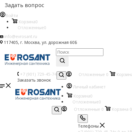
Задать вопрос
Войти
Корзина
0
Отложенные
0
info@evrosant.ru
117405, г. Москва, ул. дорожная 60Б
+7 (901) 729-45-74
Отложенные
0
Корзин
Заказать звонок
Личный кабинет
Корзина
0
Отложенные
0
Отложенные
0
Корзина
0
Телефоны
+7 (901) 729-45-74
c 9 до 18