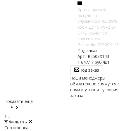
Кран шаровой
латунь со
спускником R250WS
хром Ду 15 Ру42 ВР
G1/2" рычаг со
спускником
Giacomini R250SX143
Под заказ
Арт.: R250SX143
1 647.17
руб.
/шт
Под заказ
Наши менеджеры
обязательно свяжутся с
вами и уточнят условия
заказа
Показать еще
1
2
Фильтр
Сортировка