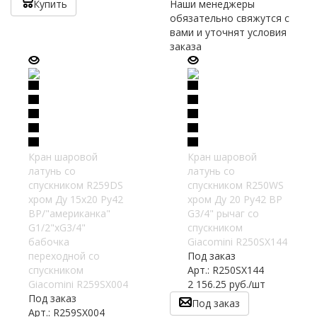
Купить
Наши менеджеры
обязательно свяжутся с
вами и уточнят условия
заказа
Кран шаровой
Кран шаровой
латунь со
латунь со
спускником R259DS
спускником R250WS
хром Ду 15х20 Ру42
хром Ду 20 Ру42 ВР
ВР/"американка"
G3/4" рычаг со
G1/2"xG3/4"
спускником
бабочка
Giacomini R250SX144
переходной со
Под заказ
спускником
Арт.: R250SX144
Giacomini R259SX004
2 156.25
руб.
/шт
Под заказ
Под заказ
Арт.: R259SX004