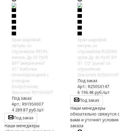
Кран шаровой
Кран шаровой
латунь со
латунь со
спускником R919S
спускником R250WS
никель Ду 25 Ру35
хром Ду 40 Ру35 ВР
ВР/"американка"
G1 1/2" рычаг со
G1" бабочка
спускником
полнопроходной с
Giacomini R250SX147
отводом
Под заказ
(полусгоном)
Арт.: R250SX147
Giacomini R919SX007
6 196.48
руб.
/шт
Под заказ
Под заказ
Арт.: R919SX007
Наши менеджеры
4 289.87
руб.
/шт
обязательно свяжутся с
Под заказ
вами и уточнят условия
Наши менеджеры
заказа