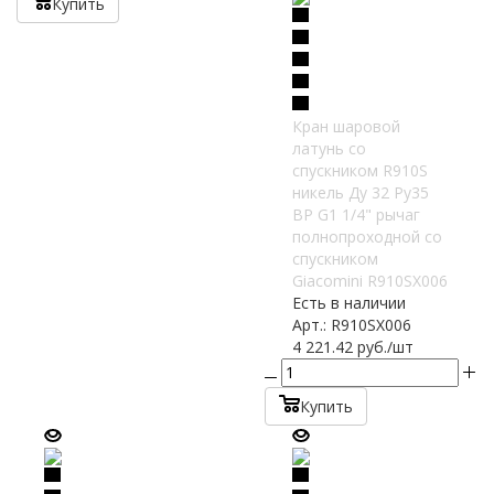
Купить
Кран шаровой
латунь со
спускником R910S
никель Ду 32 Ру35
ВР G1 1/4" рычаг
полнопроходной со
спускником
Giacomini R910SX006
Есть в наличии
Арт.: R910SX006
4 221.42
руб.
/шт
Купить