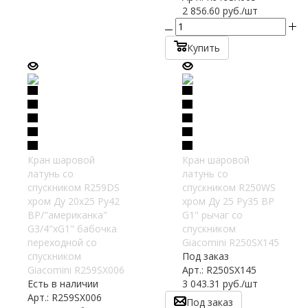
2 856.60
руб.
/шт
Купить
Кран шаровой
Кран шаровой
латунь со
латунь со
спускником R259DS
спускником R250WS
хром Ду 20х25 Ру42
хром Ду 25 Ру35 ВР
ВР/"американка"
G1" рычаг со
G3/4"xG1" бабочка
спускником
переходной со
Giacomini R250SX145
спускником
Под заказ
Giacomini R259SX006
Арт.: R250SX145
Есть в наличии
3 043.31
руб.
/шт
Арт.: R259SX006
Под заказ