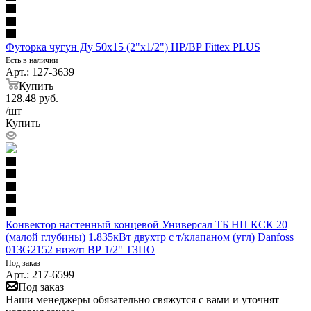
Футорка чугун Ду 50х15 (2"х1/2") НР/ВР Fittex PLUS
Есть в наличии
Арт.: 127-3639
Купить
128.48
руб.
/шт
Купить
Конвектор настенный концевой Универсал ТБ НП КСК 20
(малой глубины) 1.835кВт двухтр с т/клапаном (угл) Danfoss
013G2152 ниж/п ВР 1/2" ТЗПО
Под заказ
Арт.: 217-6599
Под заказ
Наши менеджеры обязательно свяжутся с вами и уточнят