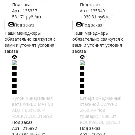
Под заказ
Под заказ
Арт.: 135337
Арт.: 135349
531.71
руб.
/шт
1 030.31
руб.
/шт
Под заказ
Под заказ
Наши менеджеры
Наши менеджеры
обязательно свяжутся с
обязательно свяжутся с
вами и уточнят условия
вами и уточнят условия
заказа
заказа
Рулон минеральная
Штифт омедненный
вата WIRED MAT 80
стальной CD/WP2
ALU 1 60х1000-4
2х60 мм под
ROCKWOOL 216892
приварку 1000 шт.
Под заказ
ROCKWOOL 227633
Арт.: 216892
Под заказ
1 470.94
руб.
/шт
Арт.: 227633