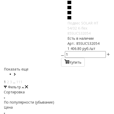
Подвес SOLAR HT
54/32 K-flex
85SUCS32054
Есть в наличии
Арт.: 85SUCS32054
1 406.80
руб.
/шт
Купить
Показать еще
1
2
3
...
111
Фильтр
Сортировка
По популярности (убывание)
Цена