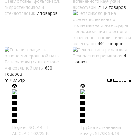
Стеклоткань, фольгоизол,
вспененного каучука и
гидростеклоизол и
аксессуары
2112 товаров
стеклопластик
7 товаров
Теплоизоляция на основе
вспененного полиэтилена и
аксессуары
440 товаров
Техпластина резиновая
4
Теплоизоляция на основе
товара
минеральной ваты
630
товаров
Фильтр
Подвес SOLAR HT
Трубка вспененный
AL CLAD 102/25 K-
каучук ST/SK 54/13