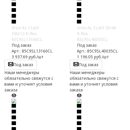
Угол AL CLAD
Угол AL CLAD 35/40
160/13 K-flex
K-flex
85C9SL13160CL
85C9SL40035CL
Под заказ
Под заказ
Арт.: 85C9SL13160CL
Арт.: 85C9SL40035CL
3 937.69
руб.
/шт
1 196.05
руб.
/шт
Под заказ
Под заказ
Наши менеджеры
Наши менеджеры
обязательно свяжутся с
обязательно свяжутся с
вами и уточнят условия
вами и уточнят условия
заказа
заказа