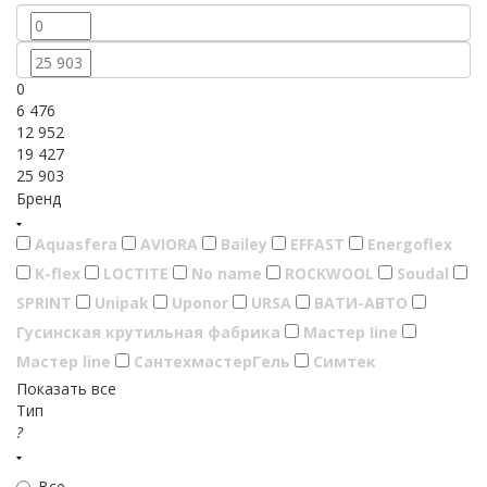
0
6 476
12 952
19 427
25 903
Бренд
Aquasfera
AVIORA
Bailey
EFFAST
Energoflex
K-flex
LOCTITE
No name
ROCKWOOL
Soudal
SPRINT
Unipak
Uponor
URSA
ВАТИ-АВТО
Гусинская крутильная фабрика
Мастер Iine
Мастер line
СантехмастерГель
Симтек
Показать все
Тип
?
Все