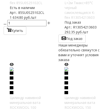
flex 85SU0S25102CL
L=2м Тмакс=85°C
Есть в наличии
черный
Арт.: 85SU0S25102CL
самоклеящаяся K-
1 634.80
руб.
/шт
flex R13054213603
Под заказ
Арт.: R13054213603
Купить
292.35
руб.
/шт
Под заказ
Наши менеджеры
обязательно свяжутся с
вами и уточнят условия
заказа
Цилиндр навивной
Цилиндр навивной
минеральная вата
минеральная вата
ROCKWOOL 100
ROCKWOOL 150