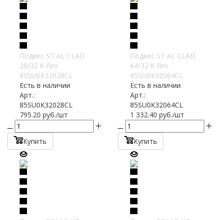
Подвес ST AL CLAD
Подвес ST AL CLAD
28/32 K-flex
64/32 K-flex
85SU0K32028CL
85SU0K32064CL
Есть в наличии
Есть в наличии
Арт.:
Арт.:
85SU0K32028CL
85SU0K32064CL
795.20
руб.
/шт
1 332.40
руб.
/шт
Купить
Купить