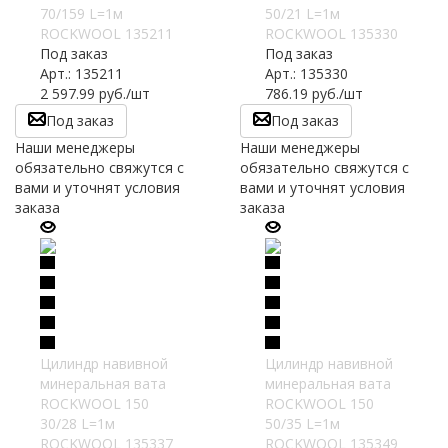
70/159 L=1м
50/21 L=1м
ROCKWOOL 135211
ROCKWOOL 135330
Под заказ
Под заказ
Арт.: 135211
Арт.: 135330
2 597.99
руб.
/шт
786.19
руб.
/шт
Под заказ
Под заказ
Наши менеджеры
Наши менеджеры
обязательно свяжутся с
обязательно свяжутся с
вами и уточнят условия
вами и уточнят условия
заказа
заказа
Цилиндр навивной
Цилиндр навивной
минеральная вата
минеральная вата
ROCKWOOL 150
ROCKWOOL 150
30/28 L=1м
50/35 L=1м
ROCKWOOL 135337
ROCKWOOL 135349