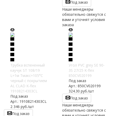
Под заказ
Наши менеджеры
обязательно свяжутся с
вами и уточнят условия
заказа
Трубка вспененный
Угол PVC grey SE 90-
каучук ST 108/19
3S 27/25 K-flex
L=1м Тмакс=105°C
850CV020199
черный с покрытием
Под заказ
AL CLAD K-flex
Арт.: 850CV020199
19108214303CL
324.30
руб.
/шт
Под заказ
Под заказ
Арт.: 19108214303CL
Наши менеджеры
2 346
руб.
/шт
обязательно свяжутся с
Под заказ
вами и уточнят условия