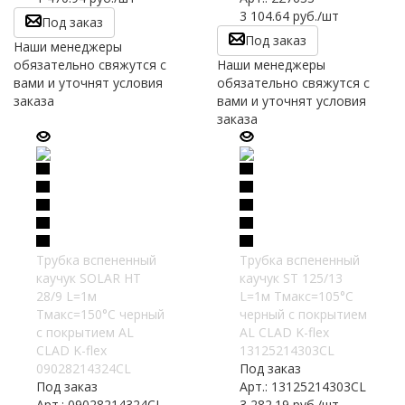
3 104.64
руб.
/шт
Под заказ
Под заказ
Наши менеджеры
обязательно свяжутся с
Наши менеджеры
вами и уточнят условия
обязательно свяжутся с
заказа
вами и уточнят условия
заказа
Трубка вспененный
Трубка вспененный
каучук SOLAR HT
каучук ST 125/13
28/9 L=1м
L=1м Тмакс=105°C
Тмакс=150°C черный
черный с покрытием
с покрытием AL
AL CLAD K-flex
CLAD K-flex
13125214303CL
09028214324CL
Под заказ
Под заказ
Арт.: 13125214303CL
Арт.: 09028214324CL
3 282.19
руб.
/шт