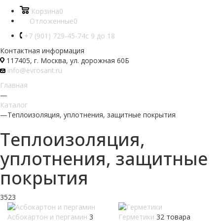
Корзина
0
Отложенные
0
+7 (901) 729-45-74
c 9 до 18
Контактная информация
117405, г. Москва, ул. дорожная 60Б
info@evrosant.ru
Главная
—
Каталог
—
Теплоизоляция, уплотнения, защитные покрытия
Теплоизоляция,
уплотнения, защитные
покрытия
3523
Асбокартон и пергамин
3
Герметики
32 товара