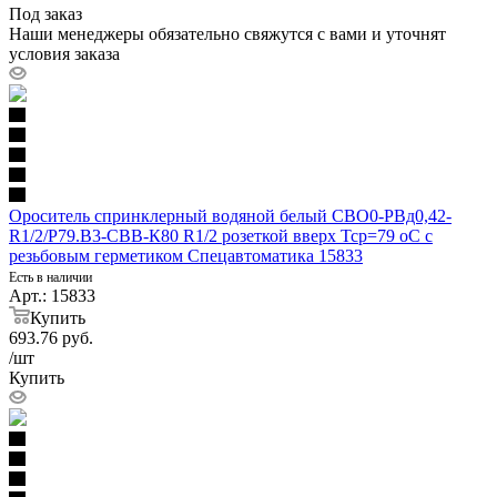
Под заказ
Наши менеджеры обязательно свяжутся с вами и уточнят
условия заказа
Ороситель спринклерный водяной белый СВО0-РВд0,42-
R1/2/Р79.В3-СВВ-К80 R1/2 розеткой вверх Тср=79 оС с
резьбовым герметиком Спецавтоматика 15833
Есть в наличии
Арт.: 15833
Купить
693.76
руб.
/шт
Купить