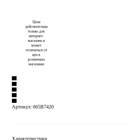
Цена
действительна
только для
интернет-
магазина и
может
отличаться от
цен в
розничных
магазинах
Артикул:
065B7420
Характеристики