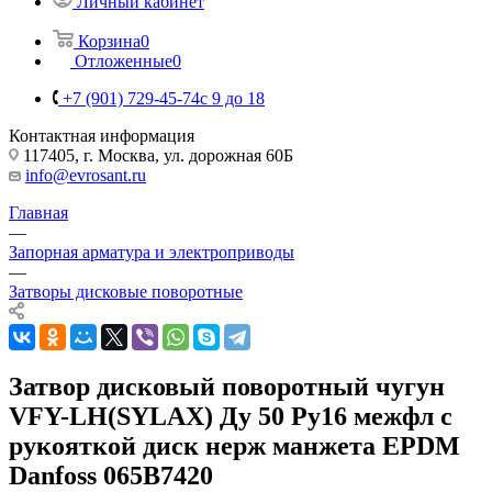
Личный кабинет
Корзина
0
Отложенные
0
+7 (901) 729-45-74
c 9 до 18
Контактная информация
117405, г. Москва, ул. дорожная 60Б
info@evrosant.ru
Главная
—
Запорная арматура и электроприводы
—
Затворы дисковые поворотные
Затвор дисковый поворотный чугун
VFY-LH(SYLAX) Ду 50 Ру16 межфл с
рукояткой диск нерж манжета EPDM
Danfoss 065B7420