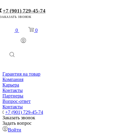
+7 (901) 729-45-74
Интернет-магазин инженерной сантехники
ЗАКАЗАТЬ ЗВОНОК
0
0
Акции
Услуги
Блог
Бренды
Как купить
Условия оплаты
Условия доставки
Гарантия на товар
Компания
Карьера
Контакты
Партнеры
Вопрос-ответ
Контакты
+7 (901) 729-45-74
Заказать звонок
Задать вопрос
Войти