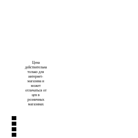
Цена
действительна
только для
интернет-
магазина и
может
отличаться от
цен в
розничных
магазинах