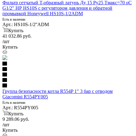
Фильтр сетчатый T-образный латунь Ду 15 Ру25 Тмакс=70 oC
G1/2" НР HS10S с регулятором давления и обратной
промывкой Honeywell HS10S-1/2ADM
Есть в наличии
Арт.: HS10S-1/2''ADM
Купить
41 032.86
руб.
/шт
Купить
Группа безопасности котла R554P 1" 3 бар с отводом
Giacomini R554PY005
Есть в наличии
Арт.: R554PY005
Купить
9 289.06
руб.
/шт
Купить