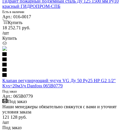
Гидрант пожарный подземный сталь Ду 125 1500 мм Ру10
красный ГИДРОПРОМ-СПБ
Есть в наличии
Арт.: 016-0017
Купить
18 252.71
руб.
/шт
Купить
Клапан регулирующий чугун VG Ду 50 Ру25 НР G2 1/2"
Kvs=20м3/ч Danfoss 065B0779
Под заказ
Арт.: 065B0779
Под заказ
Наши менеджеры обязательно свяжутся с вами и уточнят
условия заказа
121 128
руб.
/шт
Под заказ