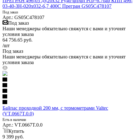
ПРЕГРАН 496-03 Ду20х32 Ру40 фл/фл Рср=6.7бар КПП 496-
03-40-ЗН-020x032-6,7 400С Прегран GS05C478107
Под заказ
Арт.: GS05C478107
Под заказ
Наши менеджеры обязательно свяжутся с вами и уточнят
условия заказа
64 756.65
руб.
/шт
Под заказ
Наши менеджеры обязательно свяжутся с вами и уточнят
условия заказа
Байпас проходной 200 мм, с термометрами Valtec
(VT.0667T.0.0)
Есть в наличии
Арт.: VT.0667T.0.0
Купить
9 399
руб.