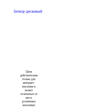
Цена
действительна
только для
интернет-
магазина и
может
отличаться от
цен в
розничных
магазинах