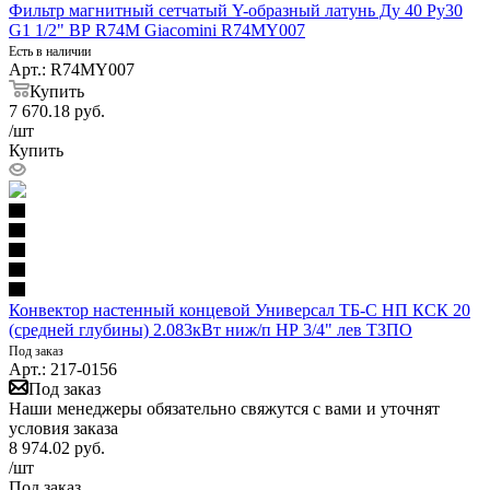
Фильтр магнитный сетчатый Y-образный латунь Ду 40 Ру30
G1 1/2" ВР R74M Giacomini R74MY007
Есть в наличии
Арт.: R74MY007
Купить
7 670.18
руб.
/шт
Купить
Конвектор настенный концевой Универсал ТБ-С НП КСК 20
(средней глубины) 2.083кВт ниж/п НР 3/4" лев ТЗПО
Под заказ
Арт.: 217-0156
Под заказ
Наши менеджеры обязательно свяжутся с вами и уточнят
условия заказа
8 974.02
руб.
/шт
Под заказ