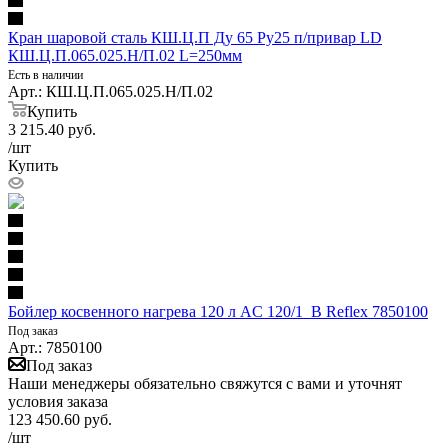
Кран шаровой сталь КШ.Ц.П Ду 65 Ру25 п/привар LD
КШ.Ц.П.065.025.Н/П.02 L=250мм
Есть в наличии
Арт.: КШ.Ц.П.065.025.Н/П.02
Купить
3 215.40
руб.
/шт
Купить
Бойлер косвенного нагрева 120 л AC 120/1_B Reflex 7850100
Под заказ
Арт.: 7850100
Под заказ
Наши менеджеры обязательно свяжутся с вами и уточнят
условия заказа
123 450.60
руб.
/шт