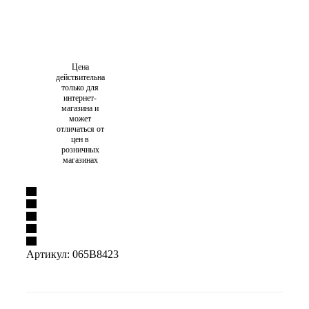
Цена
действительна
только для
интернет-
магазина и
может
отличаться от
цен в
розничных
магазинах
Артикул:
065B8423