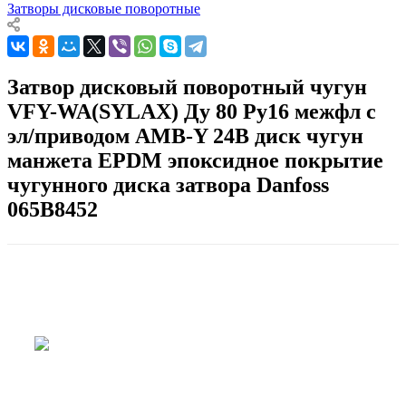
Затворы дисковые поворотные
Затвор дисковый поворотный чугун
VFY-WA(SYLAX) Ду 80 Ру16 межфл с
эл/приводом AMB-Y 24В диск чугун
манжета EPDM эпоксидное покрытие
чугунного диска затвора Danfoss
065B8452