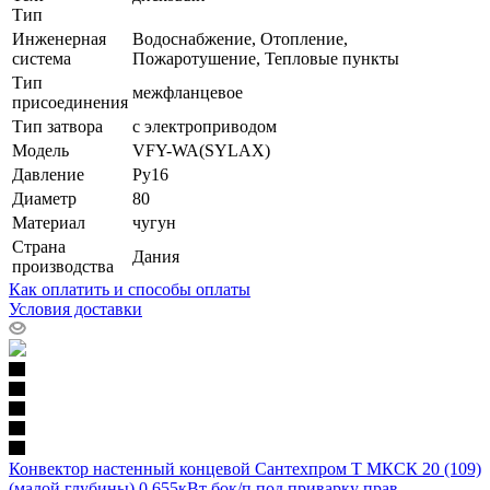
Тип
Инженерная
Водоснабжение, Отопление,
система
Пожаротушение, Тепловые пункты
Тип
межфланцевое
присоединения
Тип затвора
с электроприводом
Модель
VFY-WA(SYLAX)
Давление
Ру16
Диаметр
80
Материал
чугун
Страна
Дания
производства
Как оплатить и способы оплаты
Условия доставки
Конвектор настенный концевой Сантехпром Т МКСК 20 (109)
(малой глубины) 0.655кВт бок/п под приварку прав