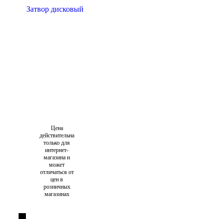
Цена
действительна
только для
интернет-
магазина и
может
отличаться от
цен в
розничных
магазинах