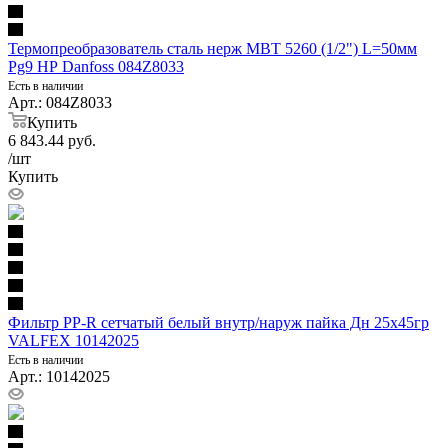
Термопреобразователь сталь нерж MBT 5260 (1/2") L=50мм
Pg9 НР Danfoss 084Z8033
Есть в наличии
Арт.: 084Z8033
Купить
6 843.44
руб.
/шт
Купить
Фильтр PP-R сетчатый белый внутр/наруж пайка Дн 25х45гр
VALFEX 10142025
Есть в наличии
Арт.: 10142025