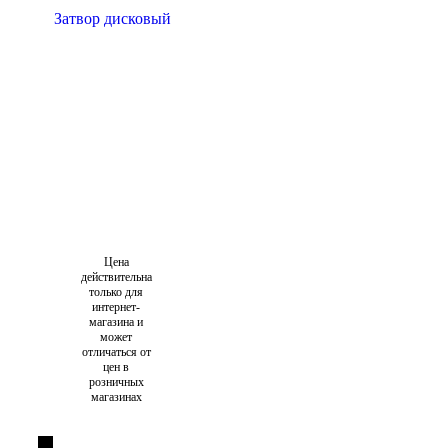
Цена
действительна
только для
интернет-
магазина и
может
отличаться от
цен в
розничных
магазинах