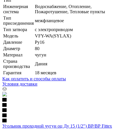
Тип
Инженерная
Водоснабжение, Отопление,
система
Пожаротушение, Тепловые пункты
Тип
межфланцевое
присоединения
Тип затвора
с электроприводом
Модель
VFY-WA(SYLAX)
Давление
Ру16
Диаметр
80
Материал
чугун
Страна
Дания
производства
Гарантия
18 месяцев
Как оплатить и способы оплаты
Условия доставки
Угольник проходной чугун оц Ду 15 (1/2") ВР/ВР Fittex