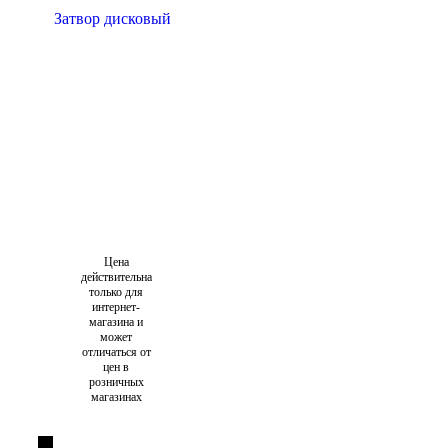
Цена
действительна
только для
интернет-
магазина и
может
отличаться от
цен в
розничных
магазинах