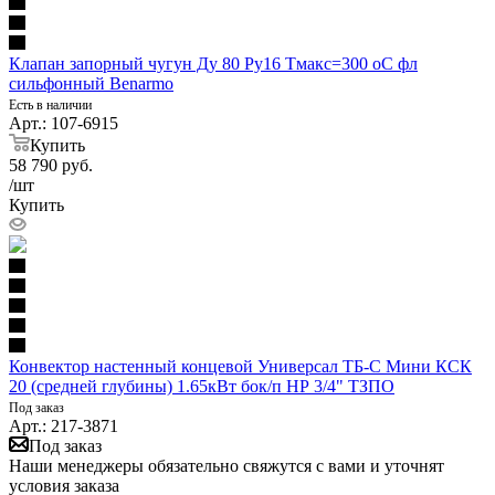
Клапан запорный чугун Ду 80 Ру16 Тмакс=300 оС фл
сильфонный Benarmo
Есть в наличии
Арт.: 107-6915
Купить
58 790
руб.
/шт
Купить
Конвектор настенный концевой Универсал ТБ-С Мини КСК
20 (средней глубины) 1.65кВт бок/п НР 3/4" ТЗПО
Под заказ
Арт.: 217-3871
Под заказ
Наши менеджеры обязательно свяжутся с вами и уточнят
условия заказа