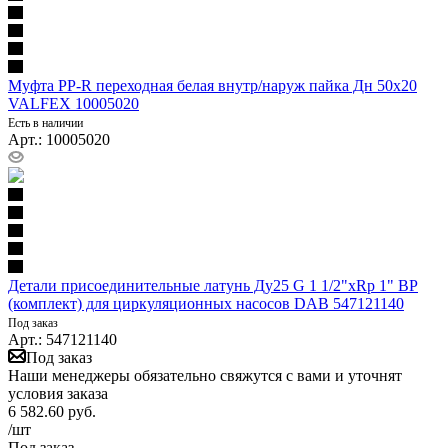
Муфта PP-R переходная белая внутр/наруж пайка Дн 50х20
VALFEX 10005020
Есть в наличии
Арт.: 10005020
Детали присоединительные латунь Ду25 G 1 1/2"xRp 1" ВР
(комплект) для циркуляционных насосов DAB 547121140
Под заказ
Арт.: 547121140
Под заказ
Наши менеджеры обязательно свяжутся с вами и уточнят
условия заказа
6 582.60
руб.
/шт
Под заказ