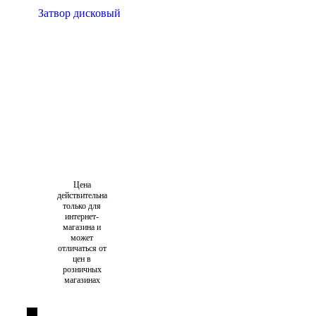
Цена
действительна
только для
интернет-
магазина и
может
отличаться от
цен в
розничных
магазинах