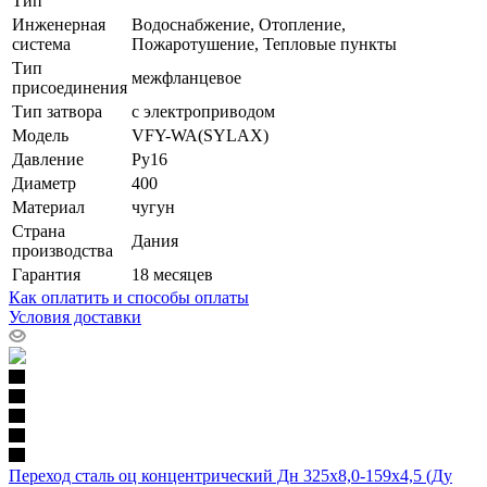
Тип
Инженерная
Водоснабжение, Отопление,
система
Пожаротушение, Тепловые пункты
Тип
межфланцевое
присоединения
Тип затвора
с электроприводом
Модель
VFY-WA(SYLAX)
Давление
Ру16
Диаметр
400
Материал
чугун
Страна
Дания
производства
Гарантия
18 месяцев
Как оплатить и способы оплаты
Условия доставки
Переход сталь оц концентрический Дн 325х8,0-159х4,5 (Ду