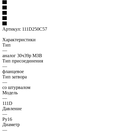
Артикул:
111D250C57
Характеристики
Тип
—
аналог 30ч39р МЗВ
Тип присоединения
—
фланцевое
Тип затвора
—
со штурвалом
Модель
—
111D
Давление
—
Ру16
Диаметр
—