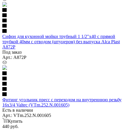
Сифон для кухонной мойки трубный 1 1/2"x40 с прямой
трубкой 40мм с отводом (штуцером) без выпуска Alca Plast
A872P
Под заказ
Арт.: A872P
Фитинг угольник пресс с переходом на внутреннюю резьбу
16х3/4 Valtec (VTm.252.N.001605)
Есть в наличии
Арт.: VTm.252.N.001605
Купить
440
руб.