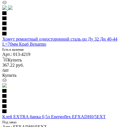
Хомут ремонтный односторонний сталь оц Ду 32 Дн 40-44
L=70мм Краб Benarmo
Есть в наличии
Арт.: 013-4219
Купить
367.22
руб.
/шт
Купить
Клей EXTRA банка 0,5л Energoflex EFXADH0/5EXT
Под заказ
Арт.: EFXADH0/5EXT