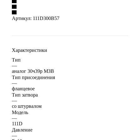
Артикул:
111D300B57
Характеристики
Тип
—
аналог 30ч39р МЗВ
Тип присоединения
—
фланцевое
Тип затвора
—
со штурвалом
Модель
—
111D
Давление
—