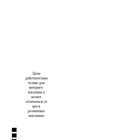
Цена
действительна
только для
интернет-
магазина и
может
отличаться от
цен в
розничных
магазинах