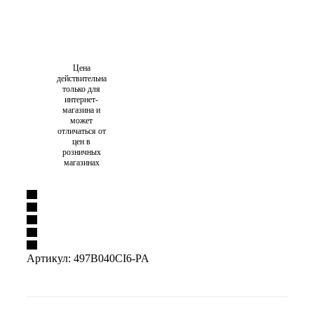
Цена
действительна
только для
интернет-
магазина и
может
отличаться от
цен в
розничных
магазинах
Артикул:
497B040CI6-PA