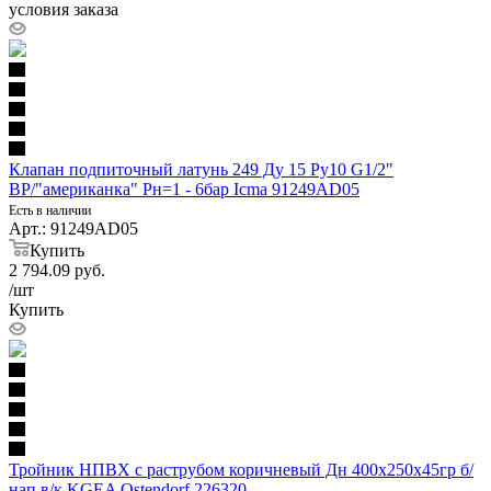
условия заказа
Клапан подпиточный латунь 249 Ду 15 Ру10 G1/2"
ВР/"американка" Рн=1 - 6бар Icma 91249AD05
Есть в наличии
Арт.: 91249AD05
Купить
2 794.09
руб.
/шт
Купить
Тройник НПВХ с раструбом коричневый Дн 400х250х45гр б/
нап в/к KGEA Ostendorf 226320