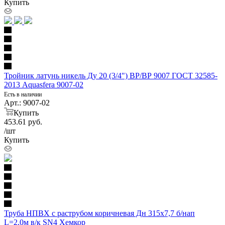
Купить
Тройник латунь никель Ду 20 (3/4") ВР/ВР 9007 ГОСТ 32585-
2013 Aquasfera 9007-02
Есть в наличии
Арт.: 9007-02
Купить
453.61
руб.
/шт
Купить
Труба НПВХ с раструбом коричневая Дн 315х7,7 б/нап
L=2,0м в/к SN4 Хемкор