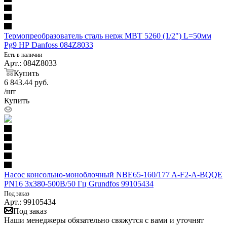
Термопреобразователь сталь нерж MBT 5260 (1/2") L=50мм
Pg9 НР Danfoss 084Z8033
Есть в наличии
Арт.: 084Z8033
Купить
6 843.44
руб.
/шт
Купить
Насос консольно-моноблочный NBE65-160/177 A-F2-A-BQQE
PN16 3х380-500В/50 Гц Grundfos 99105434
Под заказ
Арт.: 99105434
Под заказ
Наши менеджеры обязательно свяжутся с вами и уточнят