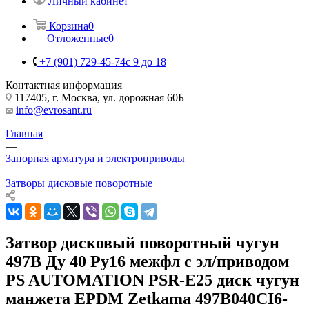
Личный кабинет
Корзина
0
Отложенные
0
+7 (901) 729-45-74
c 9 до 18
Контактная информация
117405, г. Москва, ул. дорожная 60Б
info@evrosant.ru
Главная
—
Запорная арматура и электроприводы
—
Затворы дисковые поворотные
Затвор дисковый поворотный чугун
497B Ду 40 Ру16 межфл с эл/приводом
PS AUTOMATION PSR-E25 диск чугун
манжета EPDM Zetkama 497B040CI6-