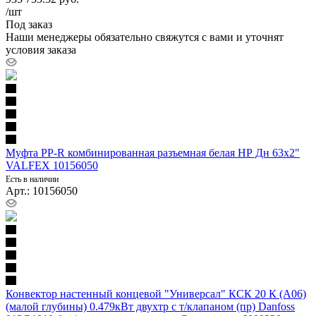
/шт
Под заказ
Наши менеджеры обязательно свяжутся с вами и уточнят
условия заказа
Муфта PP-R комбинированная разъемная белая НР Дн 63х2"
VALFEX 10156050
Есть в наличии
Арт.: 10156050
Конвектор настенный концевой "Универсал" КСК 20 К (А06)
(малой глубины) 0.479кВт двухтр с т/клапаном (пр) Danfoss