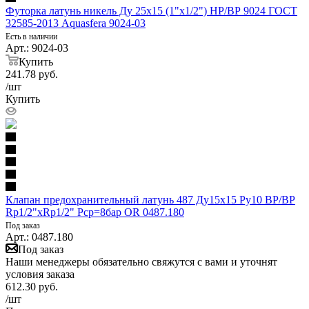
Футорка латунь никель Ду 25х15 (1"х1/2") НР/ВР 9024 ГОСТ
32585-2013 Aquasfera 9024-03
Есть в наличии
Арт.: 9024-03
Купить
241.78
руб.
/шт
Купить
Клапан предохранительный латунь 487 Ду15х15 Ру10 ВР/ВР
Rp1/2"хRp1/2" Рср=8бар OR 0487.180
Под заказ
Арт.: 0487.180
Под заказ
Наши менеджеры обязательно свяжутся с вами и уточнят
условия заказа
612.30
руб.
/шт