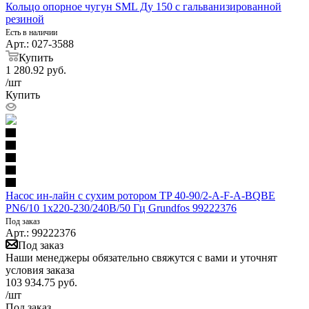
Кольцо опорное чугун SML Ду 150 с гальванизированной
резиной
Есть в наличии
Арт.: 027-3588
Купить
1 280.92
руб.
/шт
Купить
Насос ин-лайн с сухим ротором TP 40-90/2-A-F-A-BQBE
PN6/10 1х220-230/240В/50 Гц Grundfos 99222376
Под заказ
Арт.: 99222376
Под заказ
Наши менеджеры обязательно свяжутся с вами и уточнят
условия заказа
103 934.75
руб.
/шт
Под заказ