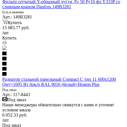
Фильтр сетчатый Y-образный чугун Ду 50 Ру16 фл Y333P со
сливным краном Danfoss 149B3281
Есть в наличии
Арт.: 149B3281
Купить
15 083.77
руб.
/шт
Купить
Радиатор стальной панельный Compact C тип 11 600х1200
Qну=1695 Вт бок/п RAL 9016 (белый) Heaton Plus
Под заказ
Арт.: 117-8443
Под заказ
Наши менеджеры обязательно свяжутся с вами и уточнят
условия заказа
6 052.33
руб.
/шт
Под заказ