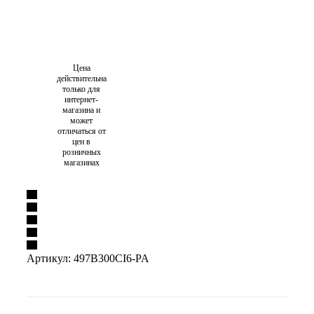
Цена
действительна
только для
интернет-
магазина и
может
отличаться от
цен в
розничных
магазинах
Артикул:
497B300CI6-PA