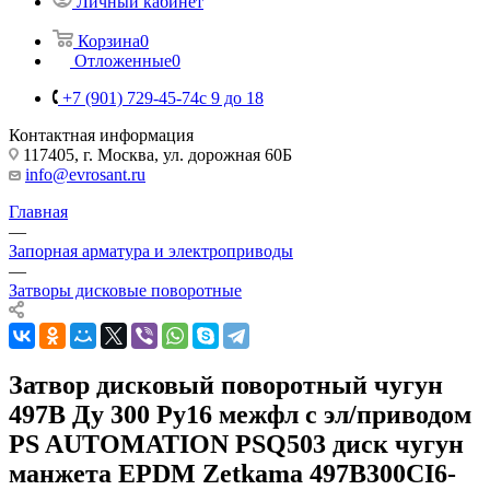
Личный кабинет
Корзина
0
Отложенные
0
+7 (901) 729-45-74
c 9 до 18
Контактная информация
117405, г. Москва, ул. дорожная 60Б
info@evrosant.ru
Главная
—
Запорная арматура и электроприводы
—
Затворы дисковые поворотные
Затвор дисковый поворотный чугун
497B Ду 300 Ру16 межфл с эл/приводом
PS AUTOMATION PSQ503 диск чугун
манжета EPDM Zetkama 497B300CI6-