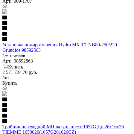
Арт.: 009-1707
Установка пожаротушения Hydro MX 1/1 NB80-250/220
Grundfos 98592563
Есть в наличии
Арт.: 98592563
Купить
2 571 724.70
руб.
/шт
Купить
Тройник переходной МП латунь пресс 1657G Дн 26х16х26
TIEMME 1650026(1657G261626CZ)