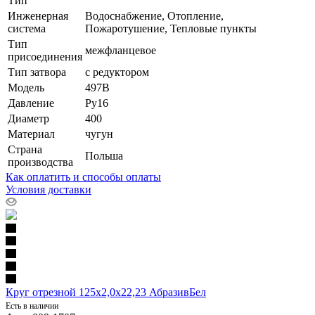
Тип
Инженерная
Водоснабжение, Отопление,
система
Пожаротушение, Тепловые пункты
Тип
межфланцевое
присоединения
Тип затвора
с редуктором
Модель
497B
Давление
Ру16
Диаметр
400
Материал
чугун
Страна
Польша
производства
Как оплатить и способы оплаты
Условия доставки
Круг отрезной 125х2,0х22,23 АбразивБел
Есть в наличии