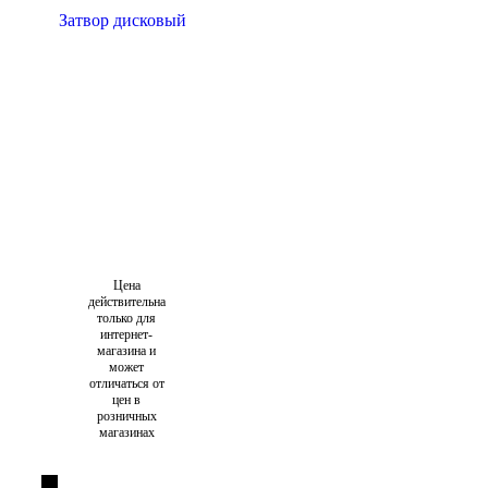
Цена
действительна
только для
интернет-
магазина и
может
отличаться от
цен в
розничных
магазинах