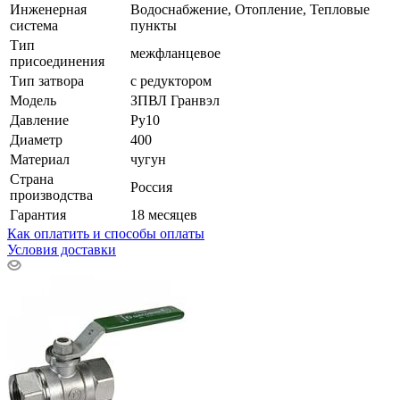
Инженерная
Водоснабжение, Отопление, Тепловые
система
пункты
Тип
межфланцевое
присоединения
Тип затвора
с редуктором
Модель
ЗПВЛ Гранвэл
Давление
Ру10
Диаметр
400
Материал
чугун
Страна
Россия
производства
Гарантия
18 месяцев
Как оплатить и способы оплаты
Условия доставки