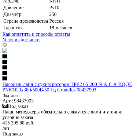
Модель
KR11
Давление
Ру10
Диаметр
250
Страна производства
Россия
Гарантия
18 месяцев
Как оплатить и способы оплаты
Условия доставки
Насос ин-лайн с сухим ротором TPE2 65-200-N-A-F-A-BQQE
PN6/10 3х380-500В/50 Гц Grundfos 98437903
Под заказ
Арт.: 98437903
Под заказ
Наши менеджеры обязательно свяжутся с вами и уточнят
условия заказа
415 395.88
руб.
/шт
Под заказ