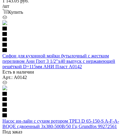
1 143.05
руб.
/шт
Купить
Сифон для кухонной мойки бутылочный с жестким
переливом Ани Грот 3 1/2"x40 выпуск с нержавеющей
решёткой D=115мм АНИ Пласт A0142
Есть в наличии
Арт.: A0142
Насос ин-лайн с сухим ротором TPE3 D 65-150-S A-F-A-
BQQE сдвоенный 3х380-500В/50 Гц Grundfos 99272561
Под заказ