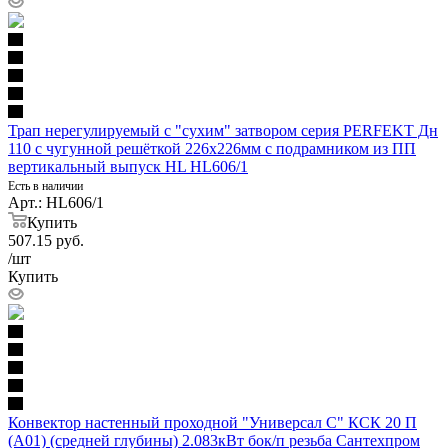
Трап нерегулируемый с "сухим" затвором серия PERFEKT Дн
110 с чугунной решёткой 226х226мм с подрамником из ПП
вертикальный выпуск HL HL606/1
Есть в наличии
Арт.: HL606/1
Купить
507.15
руб.
/шт
Купить
Конвектор настенный проходной "Универсал С" КСК 20 П
(А01) (средней глубины) 2.083кВт бок/п резьба Сантехпром