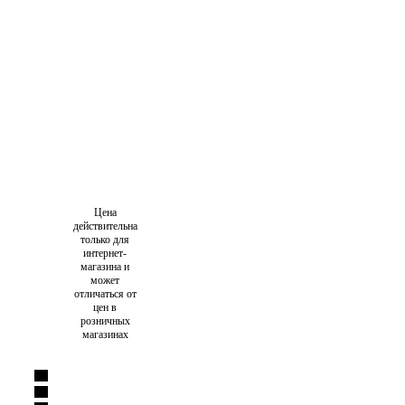
Цена
действительна
только для
интернет-
магазина и
может
отличаться от
цен в
розничных
магазинах