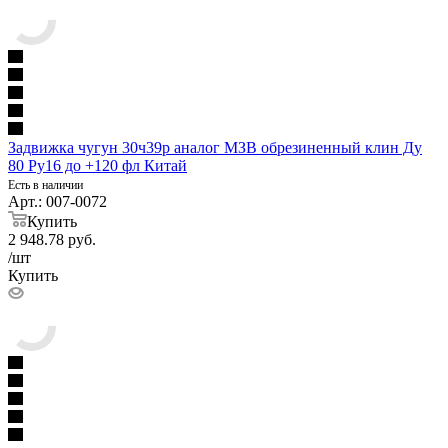
Задвижка чугун 30ч39р аналог МЗВ обрезиненный клин Ду
80 Ру16 до +120 фл Китай
Есть в наличии
Арт.: 007-0072
Купить
2 948.78
руб.
/шт
Купить