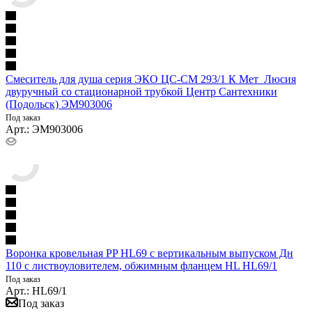
Смеситель для душа серия ЭКО ЦС-СМ 293/1 К Мет_Люсия
двуручный со стационарной трубкой Центр Сантехники
(Подольск) ЭМ903006
Под заказ
Арт.: ЭМ903006
Воронка кровельная PP HL69 с вертикальным выпуском Дн
110 с листвоуловителем, обжимным фланцем HL HL69/1
Под заказ
Арт.: HL69/1
Под заказ