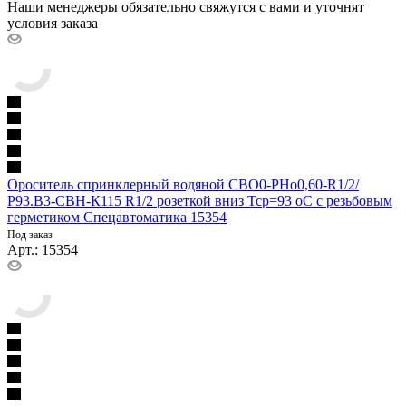
Наши менеджеры обязательно свяжутся с вами и уточнят
условия заказа
Ороситель спринклерный водяной СВО0-РНо0,60-R1/2/
Р93.В3-СВН-К115 R1/2 розеткой вниз Тср=93 оС с резьбовым
герметиком Спецавтоматика 15354
Под заказ
Арт.: 15354