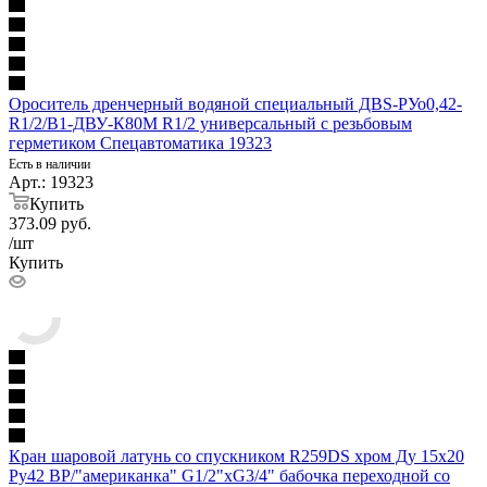
Ороситель дренчерный водяной специальный ДBS-РУо0,42-
R1/2/В1-ДВУ-К80М R1/2 универсальный с резьбовым
герметиком Спецавтоматика 19323
Есть в наличии
Арт.: 19323
Купить
373.09
руб.
/шт
Купить
Кран шаровой латунь со спускником R259DS хром Ду 15х20
Ру42 ВР/"американка" G1/2"xG3/4" бабочка переходной со