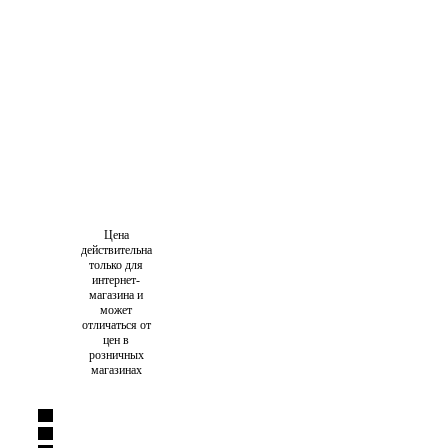
Цена
действительна
только для
интернет-
магазина и
может
отличаться от
цен в
розничных
магазинах