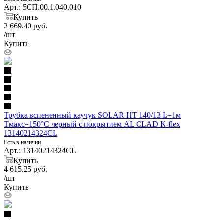
Арт.: 5СП.00.1.040.010
Купить
2 669.40
руб.
/шт
Купить
Трубка вспененный каучук SOLAR HT 140/13 L=1м
Тмакс=150°C черный с покрытием AL CLAD K-flex
13140214324CL
Есть в наличии
Арт.: 13140214324CL
Купить
4 615.25
руб.
/шт
Купить