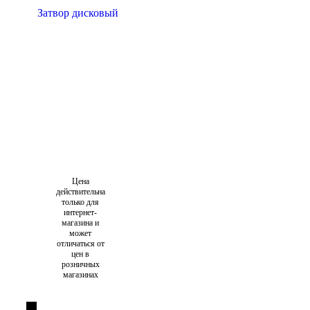
Цена
действительна
только для
интернет-
магазина и
может
отличаться от
цен в
розничных
магазинах