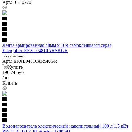
Арт.: 011-0770
Лента армированная 48мм х 10м самоклеящаяся серая
Energoflex EFXL04810ARSKGR
Есть в наличии
Арт.: EFXL04810ARSKGR
Купить
190.74
руб.
/шт
Купить
Водонагреватель электрический накопительный 100 л 1,5 кВт
PRO1 R 100 V PL Ariston 3700591