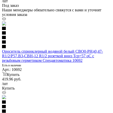
/шт
Под заказ
Наши менеджеры обязательно свяжутся с вами и уточнят
условия заказа
Ороситель спринклерный водяной белый СВО0-РНд0,47-
R1/2/Р57.В3-СВН-12 R1/2 розеткой вниз Тср=57 оС с
резьбовым герметиком Спецавтоматика 10692
Есть в наличии
Арт.: 10692
Купить
419.96
руб.
/шт
Купить