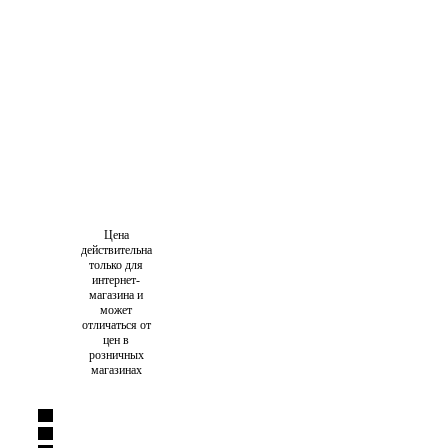
Цена
действительна
только для
интернет-
магазина и
может
отличаться от
цен в
розничных
магазинах