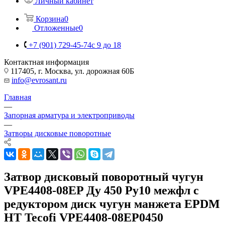
Личный кабинет
Корзина
0
Отложенные
0
+7 (901) 729-45-74
c 9 до 18
Контактная информация
117405, г. Москва, ул. дорожная 60Б
info@evrosant.ru
Главная
—
Запорная арматура и электроприводы
—
Затворы дисковые поворотные
Затвор дисковый поворотный чугун
VPE4408-08EP Ду 450 Ру10 межфл с
редуктором диск чугун манжета EPDM
HT Tecofi VPE4408-08EP0450