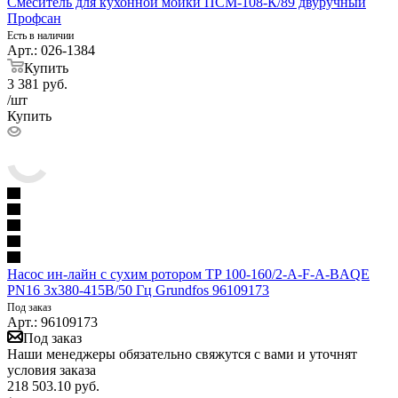
Смеситель для кухонной мойки ПСМ-108-К/89 двуручный
Профсан
Есть в наличии
Арт.: 026-1384
Купить
3 381
руб.
/шт
Купить
Насос ин-лайн с сухим ротором TP 100-160/2-A-F-A-BAQE
PN16 3х380-415В/50 Гц Grundfos 96109173
Под заказ
Арт.: 96109173
Под заказ
Наши менеджеры обязательно свяжутся с вами и уточнят
условия заказа
218 503.10
руб.