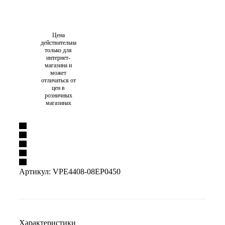
Цена
действительна
только для
интернет-
магазина и
может
отличаться от
цен в
розничных
магазинах
Артикул:
VPE4408-08EP0450
Характеристики