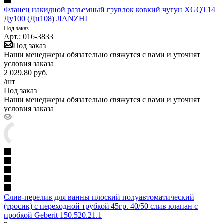
Фланец накидной разъемный грувлок ковкий чугун XGQT14
Ду100 (Дн108) JIANZHI
Под заказ
Арт.: 016-3833
Под заказ
Наши менеджеры обязательно свяжутся с вами и уточнят
условия заказа
2 029.80
руб.
/шт
Под заказ
Наши менеджеры обязательно свяжутся с вами и уточнят
условия заказа
Слив-перелив для ванны плоский полуавтоматический
(тросик) с переходной трубкой 45гр. 40/50 слив клапан с
пробкой Geberit 150.520.21.1