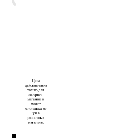
Цена
действительна
только для
интернет-
магазина и
может
отличаться от
цен в
розничных
магазинах