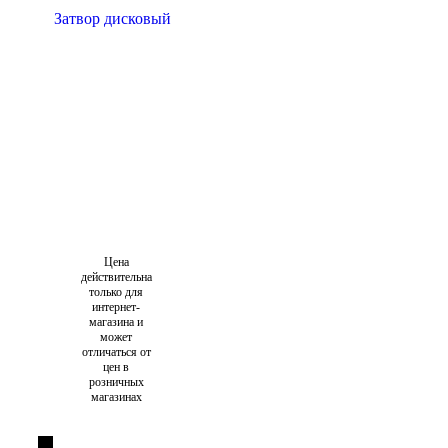
Цена
действительна
только для
интернет-
магазина и
может
отличаться от
цен в
розничных
магазинах