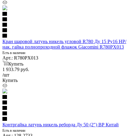
Кран шаровой латунь никель угловой R780 Ду 15 Ру16 НР/
нак. гайка полнопроходной флажок Giacomini R780PX013
Есть в наличии
Арт.: R780PX013
Купить
1 933.79
руб.
/шт
Купить
Контргайка латунь никель реборда Ду 50 (2") ВР Китай
Есть в наличии
Арт.: 128-2733