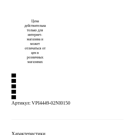
Цена
действительна
только для
интернет-
магазина и
может
отличаться от
цен в
розничных
магазинах
Артикул:
VPI4449-02NI0150
Характеристики