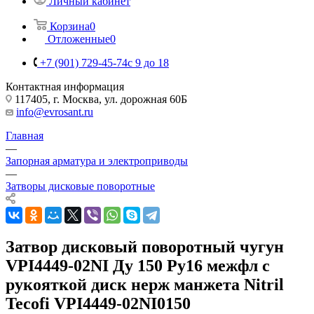
Личный кабинет
Корзина
0
Отложенные
0
+7 (901) 729-45-74
c 9 до 18
Контактная информация
117405, г. Москва, ул. дорожная 60Б
info@evrosant.ru
Главная
—
Запорная арматура и электроприводы
—
Затворы дисковые поворотные
Затвор дисковый поворотный чугун
VPI4449-02NI Ду 150 Ру16 межфл с
рукояткой диск нерж манжета Nitril
Tecofi VPI4449-02NI0150