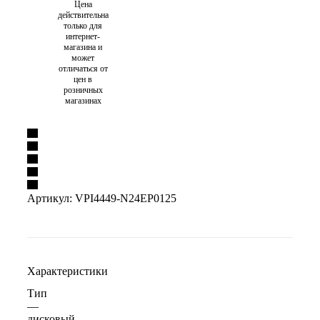
Цена
действительна
только для
интернет-
магазина и
может
отличаться от
цен в
розничных
магазинах
Артикул:
VPI4449-N24EP0125
Характеристики
Тип
—
дисковый