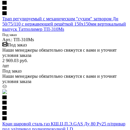
Трап регулируемый с механическим "сухим" затвором Дн
50/75/110 с нержавеющей решёткой 150х150мм вертикальный
выпуск Татполимер ТП-310Ms
Под заказ
Арт.: ТП-310Ms
Под заказ
Наши менеджеры обязательно свяжутся с вами и уточнят
условия заказа
2 969.03
руб.
/шт
Под заказ
Наши менеджеры обязательно свяжутся с вами и уточнят
условия заказа
Кран шаровой сталь газ КШ.Ц.П.Э.GAS Ду 80 Ру25 п/привар
под эл/привод полнопроходной LD