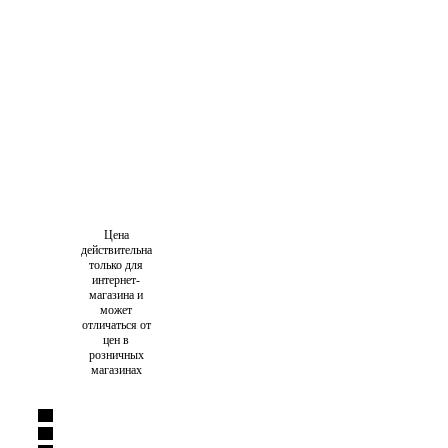
Цена
действительна
только для
интернет-
магазина и
может
отличаться от
цен в
розничных
магазинах