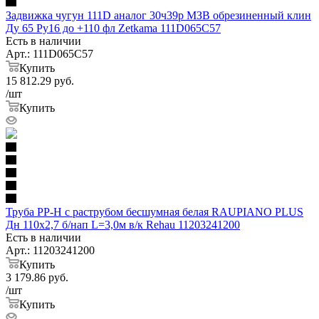
Задвижка чугун 111D аналог 30ч39р МЗВ обрезиненный клин
Ду 65 Ру16 до +110 фл Zetkama 111D065C57
Есть в наличии
Арт.: 111D065C57
Купить
15 812.29
руб.
/шт
Купить
Труба PP-H с раструбом бесшумная белая RAUPIANO PLUS
Дн 110х2,7 б/нап L=3,0м в/к Rehau 11203241200
Есть в наличии
Арт.: 11203241200
Купить
3 179.86
руб.
/шт
Купить