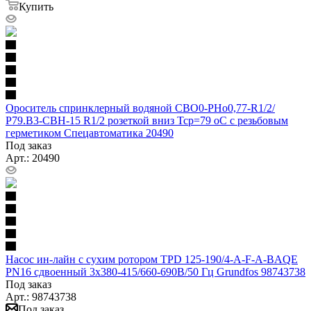
Купить
Ороситель спринклерный водяной СВО0-РНо0,77-R1/2/
Р79.В3-СВН-15 R1/2 розеткой вниз Тср=79 оС с резьбовым
герметиком Спецавтоматика 20490
Под заказ
Арт.: 20490
Насос ин-лайн с сухим ротором TPD 125-190/4-A-F-A-BAQE
PN16 сдвоенный 3х380-415/660-690В/50 Гц Grundfos 98743738
Под заказ
Арт.: 98743738
Под заказ