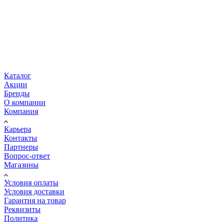
SE1.95.100.170.4.52H.C.N.51D Grundfos 99110077
Арт.: 99110077
Есть в наличии
Купить
679 876.80
руб.
/шт
Купить
Каталог
Акции
Бренды
О компании
Компания
Карьера
Контакты
Партнеры
Вопрос-ответ
Магазины
Условия оплаты
Условия доставки
Гарантия на товар
Реквизиты
Политика