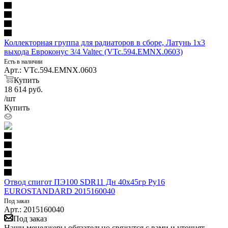
Коллекторная группа для радиаторов в сборе, Латунь 1х3
выхода Евроконус 3/4 Valtec (VTc.594.EMNX.0603)
Есть в наличии
Арт.: VTc.594.EMNX.0603
Купить
18 614
руб.
/шт
Купить
Отвод спигот ПЭ100 SDR11 Дн 40х45гр Ру16
EUROSTANDARD 2015160040
Под заказ
Арт.: 2015160040
Под заказ
Наши менеджеры обязательно свяжутся с вами и уточнят