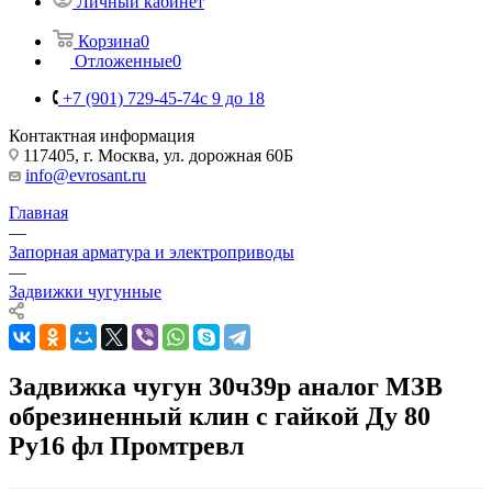
Личный кабинет
Корзина
0
Отложенные
0
+7 (901) 729-45-74
c 9 до 18
Контактная информация
117405, г. Москва, ул. дорожная 60Б
info@evrosant.ru
Главная
—
Запорная арматура и электроприводы
—
Задвижки чугунные
Задвижка чугун 30ч39р аналог МЗВ
обрезиненный клин c гайкой Ду 80
Ру16 фл Промтревл