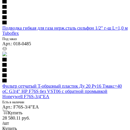
Подводка гибкая для газа нерж.сталь сильфон 1/2" г-ш L=1,0 м
Tuboflex
Под заказ
Арт.: 018-0485
Фильтр сетчатый T-образный пластик Ду 20 Ру16 Тмакс=40
oC G3/4" НР F76S без VST06 с обратной промывкой
Honeywell F76S-3/4"EA
Есть в наличии
Арт.: F76S-3/4"EA
Купить
28 580.11
руб.
/шт
Купить