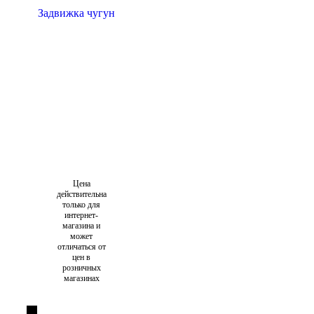
Цена
действительна
только для
интернет-
магазина и
может
отличаться от
цен в
розничных
магазинах