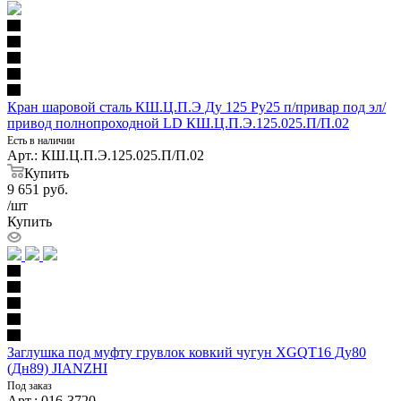
Кран шаровой сталь КШ.Ц.П.Э Ду 125 Ру25 п/привар под эл/
привод полнопроходной LD КШ.Ц.П.Э.125.025.П/П.02
Есть в наличии
Арт.: КШ.Ц.П.Э.125.025.П/П.02
Купить
9 651
руб.
/шт
Купить
Заглушка под муфту грувлок ковкий чугун XGQT16 Ду80
(Дн89) JIANZHI
Под заказ
Арт.: 016-3720