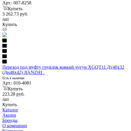
Арт.: 007-8258
Купить
3 262.73
руб.
/шт
Купить
Переход под муфту грувлок ковкий чугун XGQT11 Ду40х32
(Дн48х42) JIANZHI .
Есть в наличии
Арт.: 016-4081
Купить
223.28
руб.
/шт
Купить
Каталог
Акции
Бренды
О компании
Компания