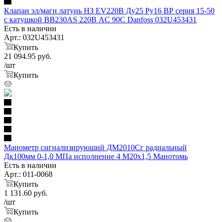
Клапан эл/магн латунь НЗ EV220B Ду25 Ру16 ВР серия 15-50
с катушкой ВВ230AS 220В AC 90С Danfoss 032U453431
Есть в наличии
Арт.: 032U453431
Купить
21 094.95
руб.
/шт
Купить
Манометр сигнализирующий ДМ2010Сг радиальный
Дк100мм 0-1,0 МПа исполнение 4 М20х1,5 Манотомь
Есть в наличии
Арт.: 011-0068
Купить
1 131.60
руб.
/шт
Купить