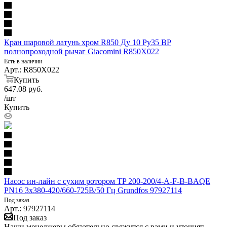
Кран шаровой латунь хром R850 Ду 10 Ру35 ВР
полнопроходной рычаг Giacomini R850X022
Есть в наличии
Арт.: R850X022
Купить
647.08
руб.
/шт
Купить
Насос ин-лайн с сухим ротором TP 200-200/4-A-F-B-BAQE
PN16 3х380-420/660-725В/50 Гц Grundfos 97927114
Под заказ
Арт.: 97927114
Под заказ
Наши менеджеры обязательно свяжутся с вами и уточнят