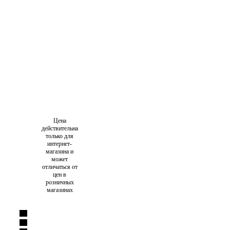
Цена
действительна
только для
интернет-
магазина и
может
отличаться от
цен в
розничных
магазинах