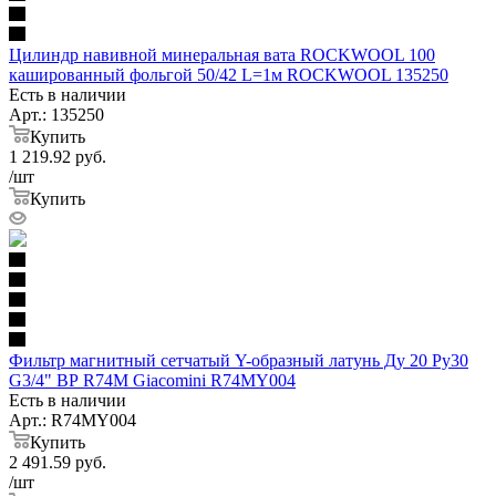
Цилиндр навивной минеральная вата ROCKWOOL 100
кашированный фольгой 50/42 L=1м ROCKWOOL 135250
Есть в наличии
Арт.: 135250
Купить
1 219.92
руб.
/шт
Купить
Фильтр магнитный сетчатый Y-образный латунь Ду 20 Ру30
G3/4" ВР R74M Giacomini R74MY004
Есть в наличии
Арт.: R74MY004
Купить
2 491.59
руб.
/шт