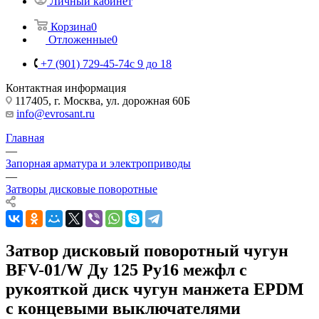
Личный кабинет
Корзина
0
Отложенные
0
+7 (901) 729-45-74
c 9 до 18
Контактная информация
117405, г. Москва, ул. дорожная 60Б
info@evrosant.ru
Главная
—
Запорная арматура и электроприводы
—
Затворы дисковые поворотные
Затвор дисковый поворотный чугун
BFV-01/W Ду 125 Ру16 межфл с
рукояткой диск чугун манжета EPDM
с концевыми выключателями