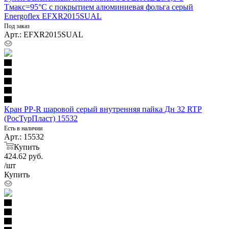
Тмакс=95°C с покрытием алюминиевая фольга серый
Energoflex EFXR2015SUAL
Под заказ
Арт.: EFXR2015SUAL
Кран PP-R шаровой серый внутренняя пайка Дн 32 RTP
(РосТурПласт) 15532
Есть в наличии
Арт.: 15532
Купить
424.62
руб.
/шт
Купить