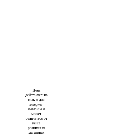
Цена
действительна
только для
интернет-
магазина и
может
отличаться от
цен в
розничных
магазинах