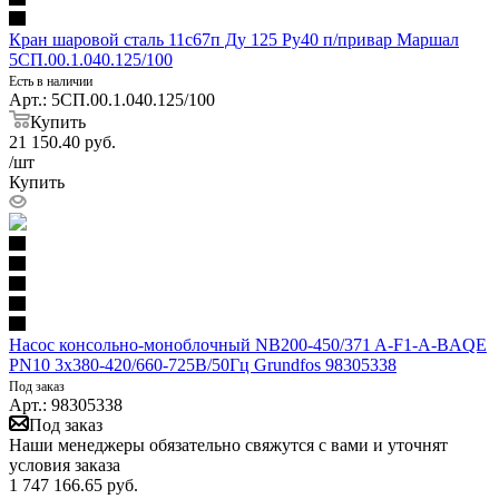
Кран шаровой сталь 11с67п Ду 125 Ру40 п/привар Маршал
5СП.00.1.040.125/100
Есть в наличии
Арт.: 5СП.00.1.040.125/100
Купить
21 150.40
руб.
/шт
Купить
Насос консольно-моноблочный NB200-450/371 A-F1-A-BAQE
PN10 3х380-420/660-725В/50Гц Grundfos 98305338
Под заказ
Арт.: 98305338
Под заказ
Наши менеджеры обязательно свяжутся с вами и уточнят
условия заказа
1 747 166.65
руб.