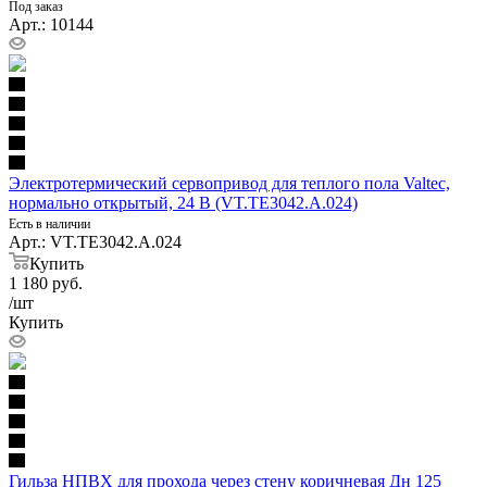
Под заказ
Арт.: 10144
Электротермический сервопривод для теплого пола Valtec,
нормально открытый, 24 В (VT.TE3042.A.024)
Есть в наличии
Арт.: VT.TE3042.A.024
Купить
1 180
руб.
/шт
Купить
Гильза НПВХ для прохода через стену коричневая Дн 125