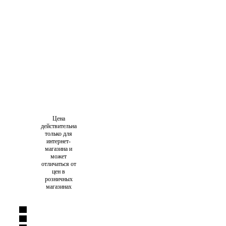
Цена
действительна
только для
интернет-
магазина и
может
отличаться от
цен в
розничных
магазинах