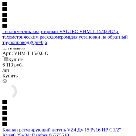
Теплосчетчик квартирный VALTEC VHM-T-15/0,6/O/ ,с
тахометрическим расходомером(для установки на обратный
трубопровод)(Qn=0,6
Есть в наличии
Арт.: VHM-T-15/0,6-О
Купить
6 113
руб.
/шт
Купить
Клапан регулирующий латунь VZ4 Ду 15 Ру16 НР G1/2"
Kvs=0.25м3/ч Danfoss 065Z5510