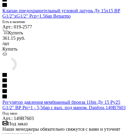
Клапан предохранительный угловой латунь Ду 15х15 ВР
G1/2"хG1/2" Рср=1.5бар Benarmo
Есть в наличии
Арт.: 019-2577
Купить
361.15
руб.
/шт
Купить
Регулятор давления мембранный бронза 11bis Ду 15 Ру25
G1/2" ВР Рн=1 - 5,5бар с вых. под маном. Danfoss 149B7603
Под заказ
Арт.: 149B7603
Под заказ
Наши менеджеры обязательно свяжутся с вами и уточнят