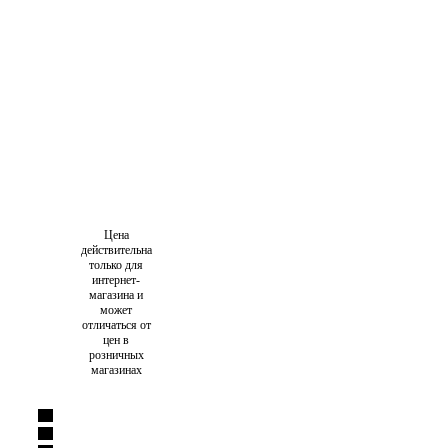
Цена
действительна
только для
интернет-
магазина и
может
отличаться от
цен в
розничных
магазинах