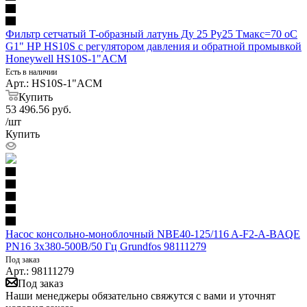
Фильтр сетчатый T-образный латунь Ду 25 Ру25 Тмакс=70 oC
G1" НР HS10S с регулятором давления и обратной промывкой
Honeywell HS10S-1"AСM
Есть в наличии
Арт.: HS10S-1"AСM
Купить
53 496.56
руб.
/шт
Купить
Насос консольно-моноблочный NBE40-125/116 A-F2-A-BAQE
PN16 3х380-500В/50 Гц Grundfos 98111279
Под заказ
Арт.: 98111279
Под заказ
Наши менеджеры обязательно свяжутся с вами и уточнят