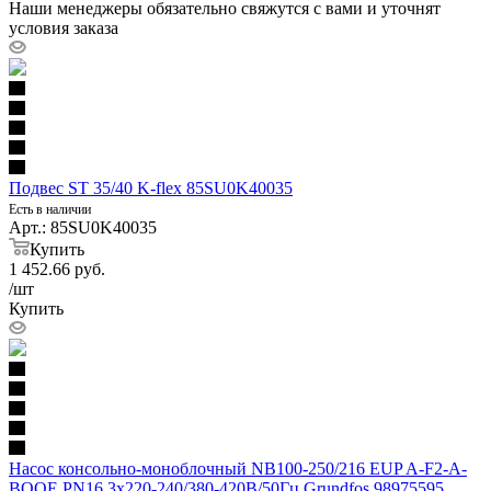
Наши менеджеры обязательно свяжутся с вами и уточнят
условия заказа
Подвес ST 35/40 K-flex 85SU0K40035
Есть в наличии
Арт.: 85SU0K40035
Купить
1 452.66
руб.
/шт
Купить
Насос консольно-моноблочный NB100-250/216 EUP A-F2-A-
BQQE PN16 3х220-240/380-420В/50Гц Grundfos 98975595