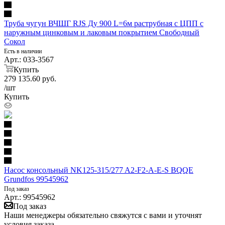
Труба чугун ВЧШГ RJS Ду 900 L=6м раструбная с ЦПП с
наружным цинковым и лаковым покрытием Свободный
Сокол
Есть в наличии
Арт.: 033-3567
Купить
279 135.60
руб.
/шт
Купить
Насос консольный NK125-315/277 A2-F2-A-E-S BQQE
Grundfos 99545962
Под заказ
Арт.: 99545962
Под заказ
Наши менеджеры обязательно свяжутся с вами и уточнят
условия заказа