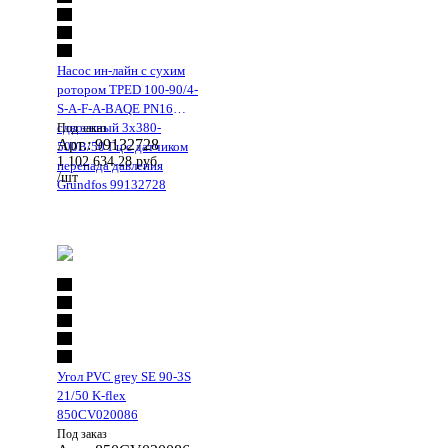
Насос ин-лайн с сухим
ротором TPED 100-90/4-
S-A-F-A-BAQE PN16
сдвоенный 3х380-
Под заказ
Арт.: 99132728
500В/50 Гц c датчиком
1 102 634.28
руб.
перепада давления
/шт
Grundfos 99132728
Угол PVC grey SE 90-3S
21/50 K-flex
850CV020086
Под заказ