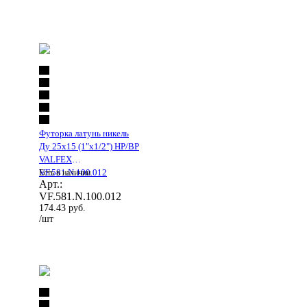
Футорка латунь никель
Ду 25х15 (1"х1/2") НР/ВР
VALFEX
VF.581.N.100.012
Есть в наличии
Арт.:
VF.581.N.100.012
174.43
руб.
/шт