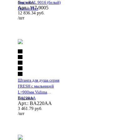
бок/п RAL 9016 (белый)
Под заказ
Арт.: 117-9005
Heaton Plus
12 836.34
руб.
/шт
Штанга для душа серия
FRESH с мыльницей
L=900мм Vidima
BA220AA
Под заказ
Арт.: BA220AA
3 461.79
руб.
/шт