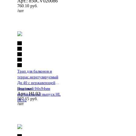
Арт.: 850CV020086
760.10
руб.
/шт
Трап для балконов и
террас нерегулируемый
Дн 40 с нержавеющей
решёткой 94х94мм
Под заказ
Арт.: HL92
вертикальный выпуск HL
507.15
руб.
HL92
/шт