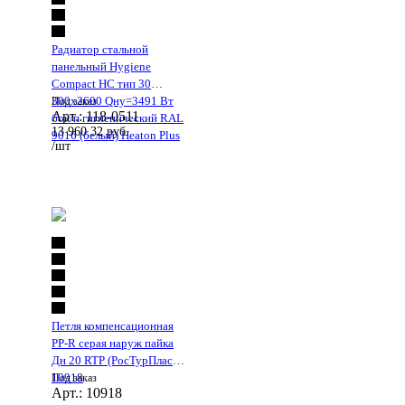
Радиатор стальной
панельный Hygiene
Compact HC тип 30
300х2600 Qну=3491 Вт
Под заказ
Арт.: 118-0511
бок/п гигиенический RAL
13 960.32
руб.
9016 (белый) Heaton Plus
/шт
Петля компенсационная
PP-R серая наруж пайка
Дн 20 RTP (РосТурПласт)
10918
Под заказ
Арт.: 10918