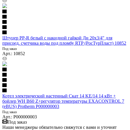
Штуцер PP-R белый с накидной гайкой Дн 20х3/4" для
присоед. счетчика воды под пломбу RTP (РосТурПласт) 10852
Под заказ
Арт.: 10852
Котел электрический настенный Скат 14 KE/14 14 кВт +
бойлер WH B60 Z+регулятор температуры EXACONTROL 7
(eBUS) Protherm P000000003
Под заказ
Арт.: P000000003
Под заказ
Наши менеджеры обязательно свяжутся с вами и уточнят