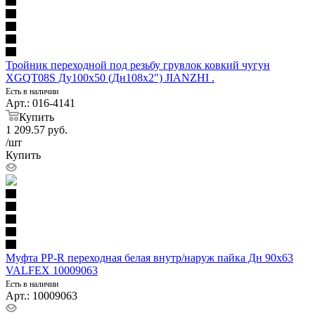
Тройник переходной под резьбу грувлок ковкий чугун
XGQT08S Ду100х50 (Дн108х2") JIANZHI .
Есть в наличии
Арт.: 016-4141
Купить
1 209.57
руб.
/шт
Купить
Муфта PP-R переходная белая внутр/наруж пайка Дн 90х63
VALFEX 10009063
Есть в наличии
Арт.: 10009063