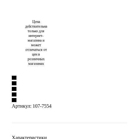
Цена
действительна
только для
интернет-
магазина и
может
отличаться от
цен в
розничных
магазинах
Артикул:
107-7554
Характеристики